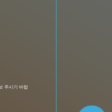
보 주시기 바랍