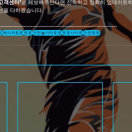
고객센터"
로 제보해주신다면 신속하고 정확히 업데이트하
선을 다하겠습니다.
 ---------------------------------------------------------------------
토
메이저토토
토토
안전놀이터토토
토토사이트
안전토토