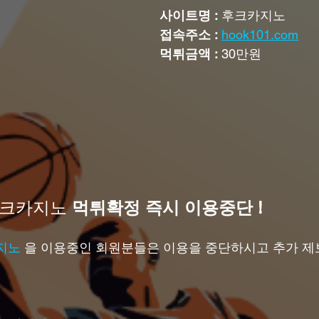
사이트명 :
 후크카지노
접속주소 :
hook101.com
먹튀금액 :
 30만원
크카지노 
먹튀확정 즉시 이용중단 !
지노
 을 이용중인 회원분들은 이용을 중단하시고 추가 제