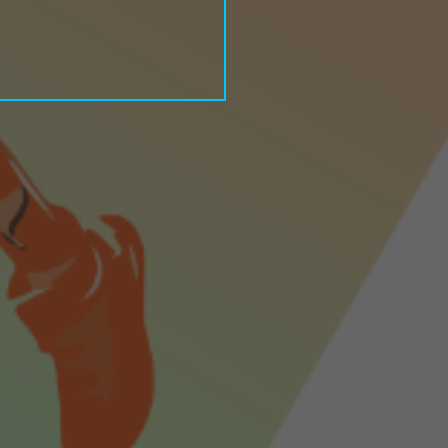
튀사이트】 비올레 vol-
com