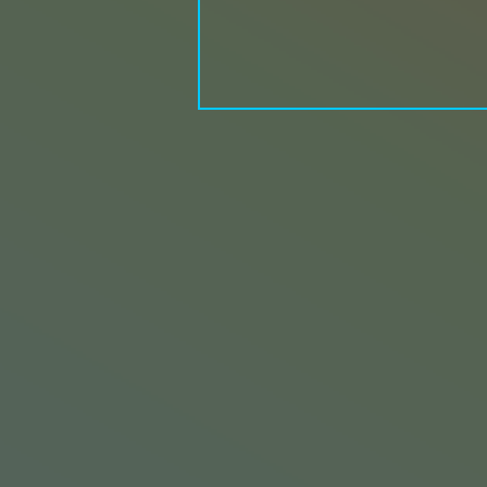
【먹튀사이트】 시온 sion-
1.com