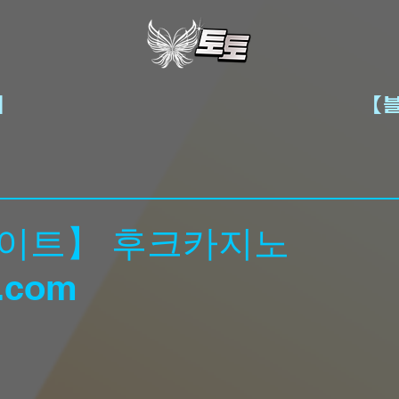
】
【
이트】 후크카지노
.com