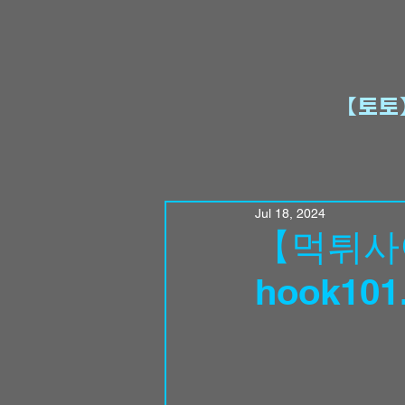
【토토
Jul 18, 2024
【먹튀사
hook101