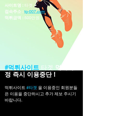
사이트명 :
 타겟 
접속주소 :
tg-007.com
먹튀금액 :
 500만원
#먹튀사이트
타겟 
먹튀확
정 즉시 이용중단 !
먹튀사이트 
#타겟
 을 이용중인 회원분들
은 이용을 중단하시고 추가 제보 주시기 
바랍니다.