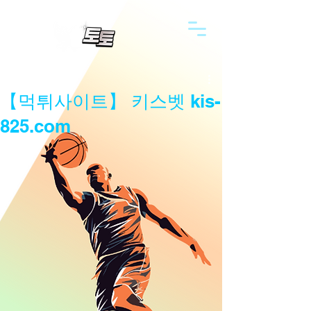
Oct 31, 2023
【먹튀사이트】 키스벳 kis-
825.com