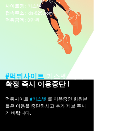
사이트명 :
 키스벳
접속주소 :
 kis-825.com
먹튀금액 :
 0만원
#먹튀사이트
키스벳 
먹튀
확정 즉시 이용중단 !
먹튀사이트 
#키스벳
 를 이용중인 회원분
들은 이용을 중단하시고 추가 제보 주시
기 바랍니다.