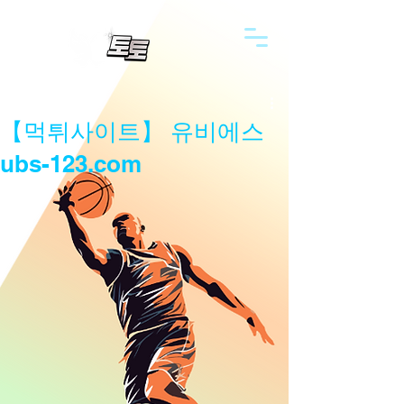
Dec 1, 2023
【먹튀사이트】 유비에스
ubs-123.com