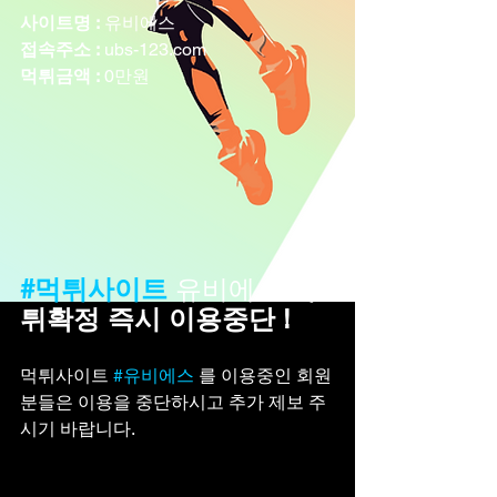
사이트명 :
 유비에스
접속주소 :
 ubs-123.com
먹튀금액 :
 0만원
#먹튀사이트
유비에스 
먹
튀확정 즉시 이용중단 !
먹튀사이트 
#유비에스
 를 이용중인 회원
분들은 이용을 중단하시고 추가 제보 주
시기 바랍니다.