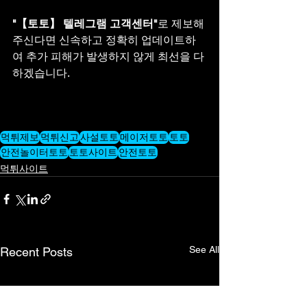
"【토토】 텔레그램 고객센터"
로 제보해
주신다면 신속하고 정확히 업데이트하
여 추가 피해가 발생하지 않게 최선을 다
하겠습니다.
먹튀제보
먹튀신고
사설토토
메이저토토
토토
안전놀이터토토
토토사이트
안전토토
먹튀사이트
See All
Recent Posts