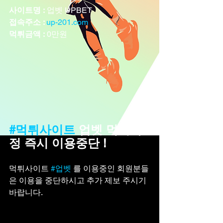
사이트명 :
 업벳 UPBET
접속주소 : 
up-201.com
먹튀금액 :
 0만원
#먹튀사이트
 업벳 먹튀확
정 즉시 이용중단 !
먹튀사이트 
#업벳
 를 이용중인 회원분들
은 이용을 중단하시고 추가 제보 주시기 
바랍니다.