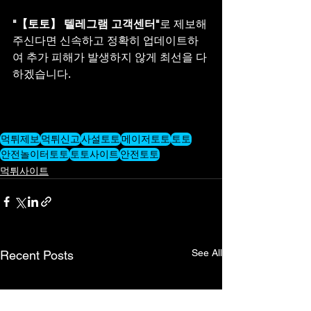
"【토토】 텔레그램 고객센터"
로 제보해
주신다면 신속하고 정확히 업데이트하
여 추가 피해가 발생하지 않게 최선을 다
하겠습니다.
먹튀제보
먹튀신고
사설토토
메이저토토
토토
안전놀이터토토
토토사이트
안전토토
먹튀사이트
See All
Recent Posts