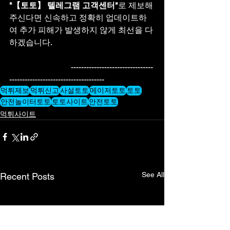
"【토토】 텔레그램 고객센터"
로 제보해
주신다면 신속하고 정확히 업데이트하
여 추가 피해가 발생하지 않게 최선을 다
하겠습니다.
                              --------------------------------
-------------------------------------
먹튀제보
먹튀신고
사설토토
메이저토토
토토
안전놀이터토토
토토사이트
안전토토
먹튀사이트
See All
Recent Posts