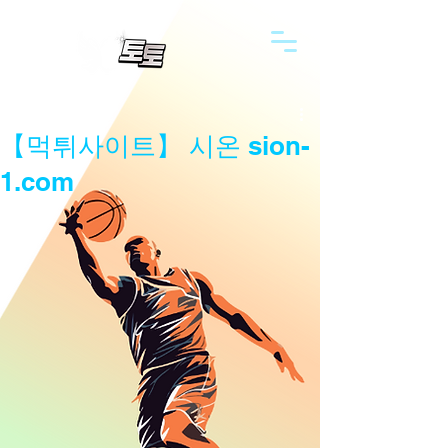
Aug 31, 2024
【먹튀사이트】 시온 sion-
1.com