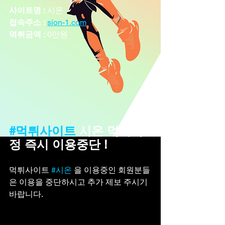
사이트명 :
 시온
접속주소 :
sion-1.com
먹튀금액 :
 0만원
#먹튀사이트
 시온 먹튀확
정 즉시 이용중단 !
먹튀사이트 
#시온
 을 이용중인 회원분들
은 이용을 중단하시고 추가 제보 주시기 
바랍니다.