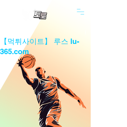
Dec 14, 2023
【먹튀사이트】 루스 lu-
365.com