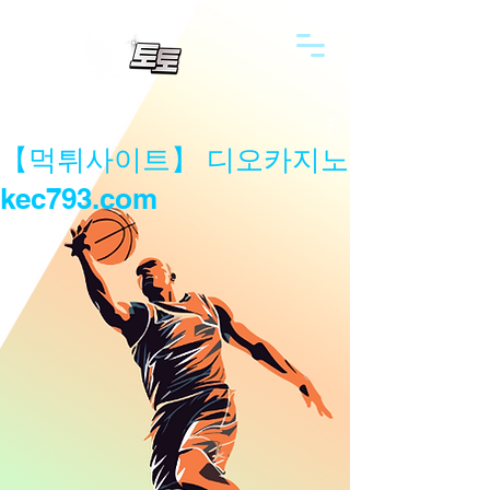
Aug 16, 2024
【먹튀사이트】 디오카지노
kec793.com