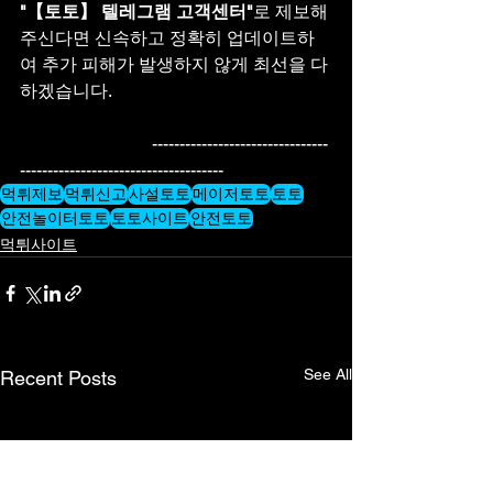
"【토토】 텔레그램 고객센터"
로 제보해
주신다면 신속하고 정확히 업데이트하
여 추가 피해가 발생하지 않게 최선을 다
하겠습니다.
                              --------------------------------
-------------------------------------
먹튀제보
먹튀신고
사설토토
메이저토토
토토
안전놀이터토토
토토사이트
안전토토
먹튀사이트
See All
Recent Posts