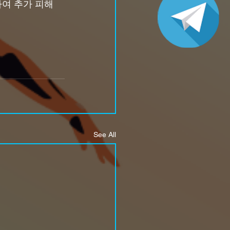
여 추가 피해
See All