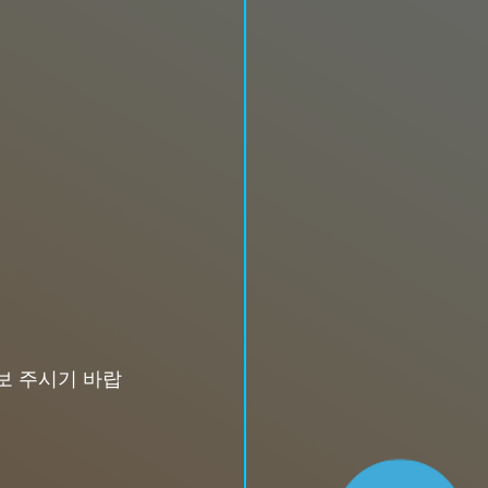
보 주시기 바랍