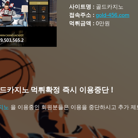
사이트명 :
 골드카지노
접속주소 :
gold-456.com
먹튀금액 :
 0만원
골드카지노
먹튀확정 즉시 이용중단 !
지노
 을 이용중인 회원분들은 이용을 중단하시고 추가 제