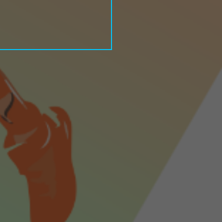
튀사이트】 비올레 vol-
com