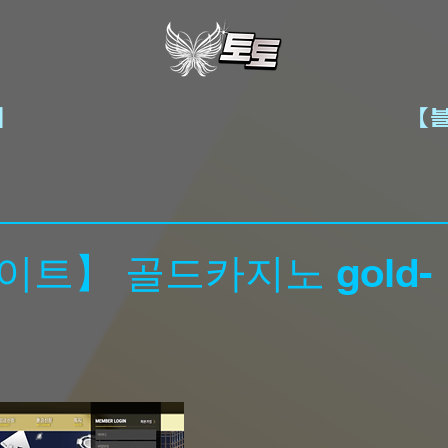
】
【
트】 골드카지노 gold-