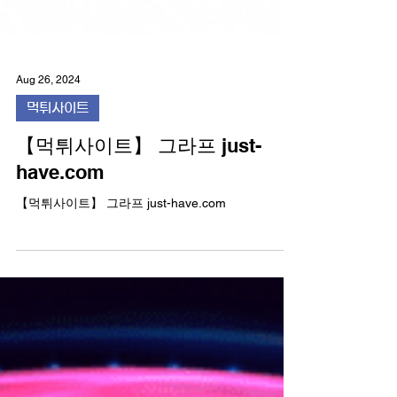
Aug 26, 2024
먹튀사이트
【먹튀사이트】 그라프 just-
have.com
【먹튀사이트】 그라프 just-have.com