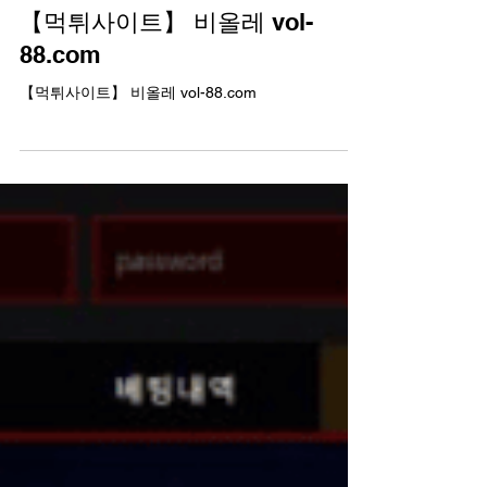
Aug 29, 2024
먹튀사이트
【먹튀사이트】 비올레 vol-
88.com
【먹튀사이트】 비올레 vol-88.com