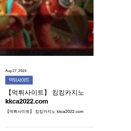
Aug 27, 2024
먹튀사이트