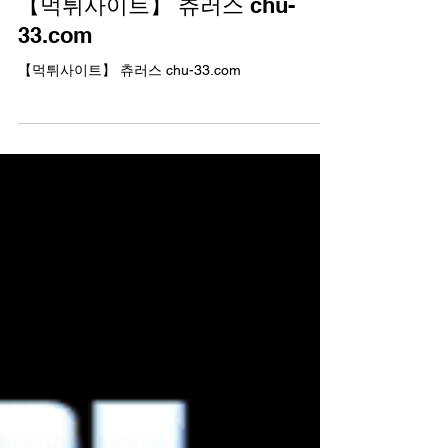
Aug 30, 2024
먹튀사이트
【먹튀사이트】 츄러스 chu-
33.com
【먹튀사이트】 츄러스 chu-33.com