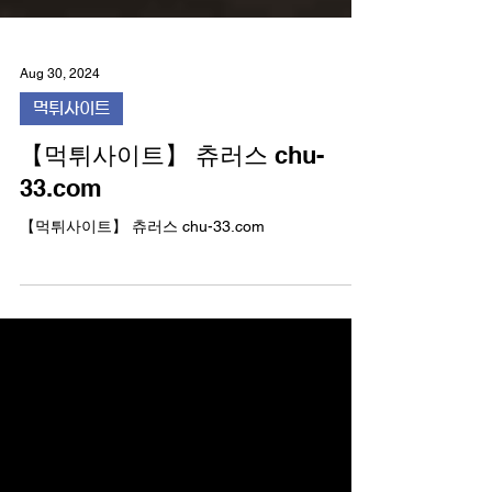
Aug 30, 2024
먹튀사이트
【먹튀사이트】 츄러스 chu-
33.com
【먹튀사이트】 츄러스 chu-33.com