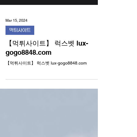
Mar 15, 2024
먹튀사이트
【먹튀사이트】 럭스벳 lux-
gogo8848.com
【먹튀사이트】 럭스벳 lux-gogo8848.com