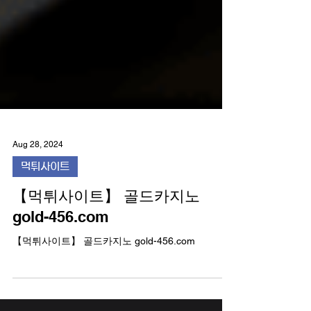
Aug 28, 2024
먹튀사이트
【먹튀사이트】 골드카지노
gold-456.com
【먹튀사이트】 골드카지노 gold-456.com