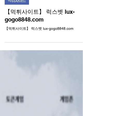
Mar 15, 2024
먹튀사이트
【먹튀사이트】 럭스벳 lux-
gogo8848.com
【먹튀사이트】 럭스벳 lux-gogo8848.com